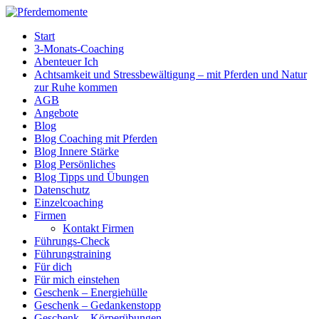
Start
3-Monats-Coaching
Abenteuer Ich
Achtsamkeit und Stressbewältigung – mit Pferden und Natur
zur Ruhe kommen
AGB
Angebote
Blog
Blog Coaching mit Pferden
Blog Innere Stärke
Blog Persönliches
Blog Tipps und Übungen
Datenschutz
Einzelcoaching
Firmen
Kontakt Firmen
Führungs-Check
Führungstraining
Für dich
Für mich einstehen
Geschenk – Energiehülle
Geschenk – Gedankenstopp
Geschenk – Körperübungen