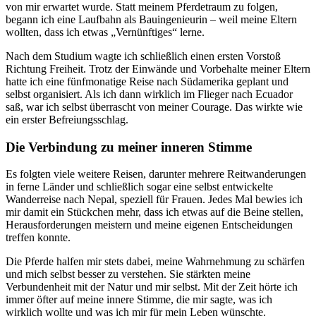
von mir erwartet wurde. Statt meinem Pferdetraum zu folgen,
begann ich eine Laufbahn als Bauingenieurin – weil meine Eltern
wollten, dass ich etwas „Vernünftiges“ lerne.
Nach dem Studium wagte ich schließlich einen ersten Vorstoß
Richtung Freiheit. Trotz der Einwände und Vorbehalte meiner Eltern
hatte ich eine fünfmonatige Reise nach Südamerika geplant und
selbst organisiert. Als ich dann wirklich im Flieger nach Ecuador
saß, war ich selbst überrascht von meiner Courage. Das wirkte wie
ein erster Befreiungsschlag.
Die Verbindung zu meiner inneren Stimme
Es folgten viele weitere Reisen, darunter mehrere Reitwanderungen
in ferne Länder und schließlich sogar eine selbst entwickelte
Wanderreise nach Nepal, speziell für Frauen. Jedes Mal bewies ich
mir damit ein Stückchen mehr, dass ich etwas auf die Beine stellen,
Herausforderungen meistern und meine eigenen Entscheidungen
treffen konnte.
Die Pferde halfen mir stets dabei, meine Wahrnehmung zu schärfen
und mich selbst besser zu verstehen. Sie stärkten meine
Verbundenheit mit der Natur und mir selbst. Mit der Zeit hörte ich
immer öfter auf meine innere Stimme, die mir sagte, was ich
wirklich wollte und was ich mir für mein Leben wünschte.