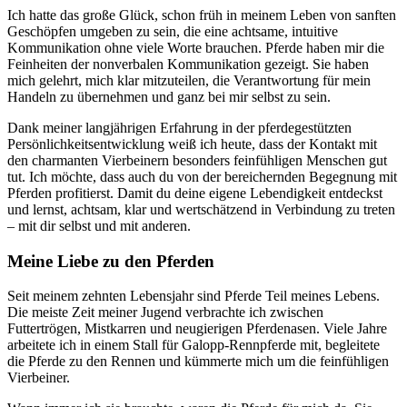
Ich hatte das große Glück, schon früh in meinem Leben von sanften
Geschöpfen umgeben zu sein, die eine achtsame, intuitive
Kommunikation ohne viele Worte brauchen. Pferde haben mir die
Feinheiten der nonverbalen Kommunikation gezeigt. Sie haben
mich gelehrt, mich klar mitzuteilen, die Verantwortung für mein
Handeln zu übernehmen und ganz bei mir selbst zu sein.
Dank meiner langjährigen Erfahrung in der pferdegestützten
Persönlichkeitsentwicklung weiß ich heute, dass der Kontakt mit
den charmanten Vierbeinern besonders feinfühligen Menschen gut
tut. Ich möchte, dass auch du von der bereichernden Begegnung mit
Pferden profitierst. Damit du deine eigene Lebendigkeit entdeckst
und lernst, achtsam, klar und wertschätzend in Verbindung zu treten
– mit dir selbst und mit anderen.
Meine Liebe zu den Pferden
Seit meinem zehnten Lebensjahr sind Pferde Teil meines Lebens.
Die meiste Zeit meiner Jugend verbrachte ich zwischen
Futtertrögen, Mistkarren und neugierigen Pferdenasen. Viele Jahre
arbeitete ich in einem Stall für Galopp-Rennpferde mit, begleitete
die Pferde zu den Rennen und kümmerte mich um die feinfühligen
Vierbeiner.