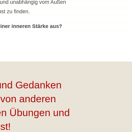
in“ und unabhängig vom Außen
st zu finden.
einer inneren Stärke aus?
n und Gedanken
t von anderen
llen Übungen und
st!