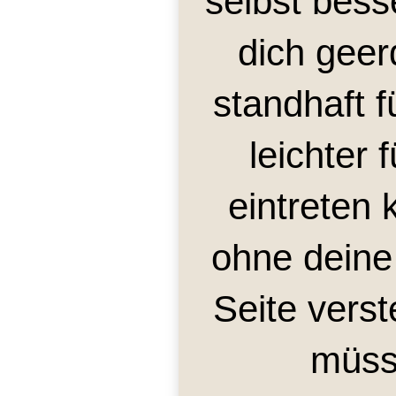
selbst bess
dich geer
standhaft f
leichter 
eintreten 
ohne deine
Seite vers
müs