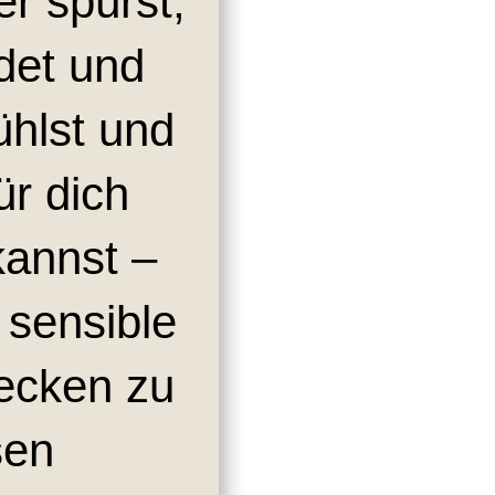
er spürst,
det und
ühlst und
für dich
kannst –
 sensible
tecken zu
sen