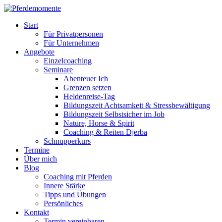
Start
Für Privatpersonen
Für Unternehmen
Angebote
Einzelcoaching
Seminare
Abenteuer Ich
Grenzen setzen
Heldenreise-Tag
Bildungszeit Achtsamkeit & Stressbewältigung
Bildungszeit Selbstsicher im Job
Nature, Horse & Spirit
Coaching & Reiten Djerba
Schnupperkurs
Termine
Über mich
Blog
Coaching mit Pferden
Innere Stärke
Tipps und Übungen
Persönliches
Kontakt
Termin vereinbaren