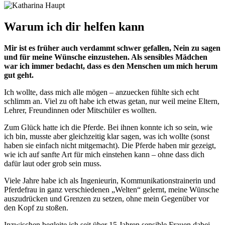
Warum ich dir helfen kann
Mir ist es früher auch verdammt schwer gefallen, Nein zu sagen
und für meine Wünsche einzustehen. Als sensibles Mädchen
war ich immer bedacht, dass es den Menschen um mich herum
gut geht.
Ich wollte, dass mich alle mögen – anzuecken fühlte sich echt
schlimm an. Viel zu oft habe ich etwas getan, nur weil meine Eltern,
Lehrer, Freundinnen oder Mitschüler es wollten.
Zum Glück hatte ich die Pferde. Bei ihnen konnte ich so sein, wie
ich bin, musste aber gleichzeitig klar sagen, was ich wollte (sonst
haben sie einfach nicht mitgemacht). Die Pferde haben mir gezeigt,
wie ich auf sanfte Art für mich einstehen kann – ohne dass dich
dafür laut oder grob sein muss.
Viele Jahre habe ich als Ingenieurin, Kommunikationstrainerin und
Pferdefrau in ganz verschiedenen „Welten“ gelernt, meine Wünsche
auszudrücken und Grenzen zu setzen, ohne mein Gegenüber vor
den Kopf zu stoßen.
Inzwischen begleite ich seit über 15 Jahren sensible Frauen dabei,