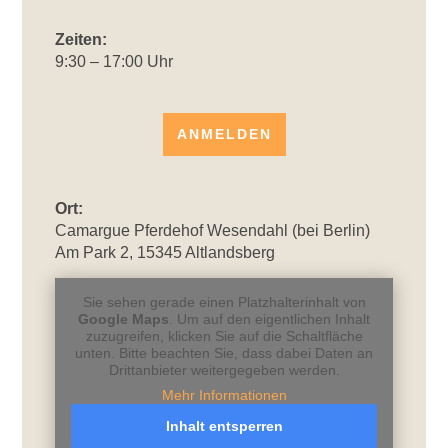
Zeiten:
9:30 – 17:00 Uhr
ANMELDEN
Ort:
Camargue Pferdehof Wesendahl (bei Berlin)
Am Park 2, 15345 Altlandsberg
Sie sehen gerade einen Platzhalterinhalt von
Google Maps
. Um auf den eigentlichen Inhalt
zuzugreifen, klicken Sie auf die Schaltfläche
unten. Bitte beachten Sie, dass dabei Daten an
Drittanbieter weitergegeben werden.
Mehr Informationen
Inhalt entsperren