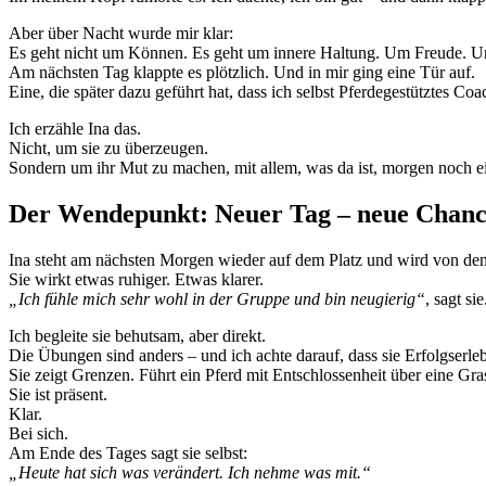
Aber über Nacht wurde mir klar:
Es geht nicht um Können. Es geht um innere Haltung. Um Freude. 
Am nächsten Tag klappte es plötzlich. Und in mir ging eine Tür auf.
Eine, die später dazu geführt hat, dass ich selbst Pferdegestütztes Coa
Ich erzähle Ina das.
Nicht, um sie zu überzeugen.
Sondern um ihr Mut zu machen, mit allem, was da ist, morgen noch 
Der Wendepunkt: Neuer Tag – neue Chan
Ina steht am nächsten Morgen wieder auf dem Platz und wird von den
Sie wirkt etwas ruhiger. Etwas klarer.
„Ich fühle mich sehr wohl in der Gruppe und bin neugierig“
, sagt sie
Ich begleite sie behutsam, aber direkt.
Die Übungen sind anders – und ich achte darauf, dass sie Erfolgserl
Sie zeigt Grenzen. Führt ein Pferd mit Entschlossenheit über eine Gras
Sie ist präsent.
Klar.
Bei sich.
Am Ende des Tages sagt sie selbst:
„Heute hat sich was verändert. Ich nehme was mit.“