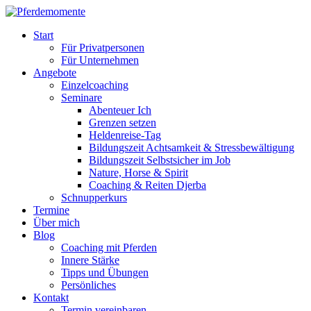
Start
Für Privatpersonen
Für Unternehmen
Angebote
Einzelcoaching
Seminare
Abenteuer Ich
Grenzen setzen
Heldenreise-Tag
Bildungszeit Achtsamkeit & Stressbewältigung
Bildungszeit Selbstsicher im Job
Nature, Horse & Spirit
Coaching & Reiten Djerba
Schnupperkurs
Termine
Über mich
Blog
Coaching mit Pferden
Innere Stärke
Tipps und Übungen
Persönliches
Kontakt
Termin vereinbaren