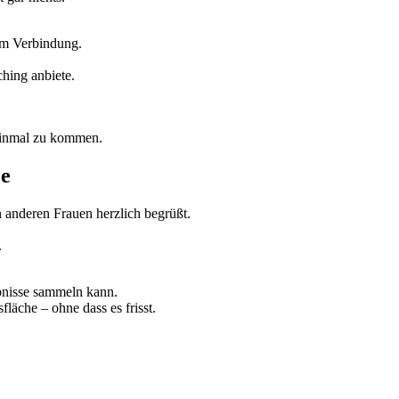
Um Verbindung.
ching anbiete.
einmal zu kommen.
ce
 anderen Frauen herzlich begrüßt.
.
ebnisse sammeln kann.
fläche – ohne dass es frisst.