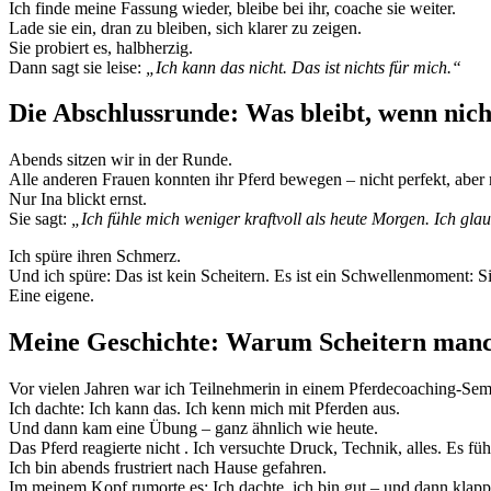
Ich finde meine Fassung wieder, bleibe bei ihr, coache sie weiter.
Lade sie ein, dran zu bleiben, sich klarer zu zeigen.
Sie probiert es, halbherzig.
Dann sagt sie leise:
„Ich kann das nicht. Das ist nichts für mich.“
Die Abschlussrunde: Was bleibt, wenn nicht
Abends sitzen wir in der Runde.
Alle anderen Frauen konnten ihr Pferd bewegen – nicht perfekt, aber 
Nur Ina blickt ernst.
Sie sagt:
„Ich fühle mich weniger kraftvoll als heute Morgen. Ich gla
Ich spüre ihren Schmerz.
Und ich spüre: Das ist kein Scheitern. Es ist ein Schwellenmoment: Sie
Eine eigene.
Meine Geschichte: Warum Scheitern manc
Vor vielen Jahren war ich Teilnehmerin in einem Pferdecoaching-Sem
Ich dachte: Ich kann das. Ich kenn mich mit Pferden aus.
Und dann kam eine Übung – ganz ähnlich wie heute.
Das Pferd reagierte nicht . Ich versuchte Druck, Technik, alles. Es fühl
Ich bin abends frustriert nach Hause gefahren.
Im meinem Kopf rumorte es: Ich dachte, ich bin gut – und dann klappt