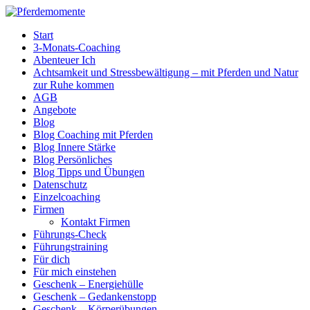
Start
3-Monats-Coaching
Abenteuer Ich
Achtsamkeit und Stressbewältigung – mit Pferden und Natur
zur Ruhe kommen
AGB
Angebote
Blog
Blog Coaching mit Pferden
Blog Innere Stärke
Blog Persönliches
Blog Tipps und Übungen
Datenschutz
Einzelcoaching
Firmen
Kontakt Firmen
Führungs-Check
Führungstraining
Für dich
Für mich einstehen
Geschenk – Energiehülle
Geschenk – Gedankenstopp
Geschenk – Körperübungen