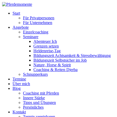
Start
Für Privatpersonen
Für Unternehmen
Angebote
Einzelcoaching
Seminare
Abenteuer Ich
Grenzen setzen
Heldenreise-Tag
Bildungszeit Achtsamkeit & Stressbewältigung
Bildungszeit Selbstsicher im Job
Nature, Horse & Spirit
Coaching & Reiten Djerba
Schnupperkurs
Termine
Über mich
Blog
Coaching mit Pferden
Innere Stärke
Tipps und Übungen
Persönliches
Kontakt
Termin vereinbaren