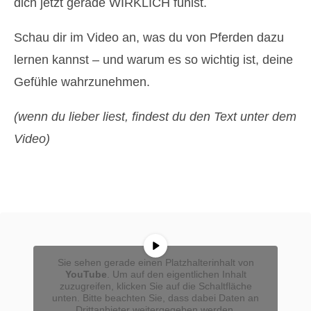
dich jetzt gerade WIRKLICH fühlst.
Schau dir im Video an, was du von Pferden dazu
lernen kannst – und warum es so wichtig ist, deine
Gefühle wahrzunehmen.
(wenn du lieber liest, findest du den Text unter dem
Video)
Sie sehen gerade einen Platzhalterinhalt von
YouTube
. Um auf den eigentlichen Inhalt
zuzugreifen, klicken Sie auf die Schaltfläche
unten. Bitte beachten Sie, dass dabei Daten an
Drittanbieter weitergegeben werden.