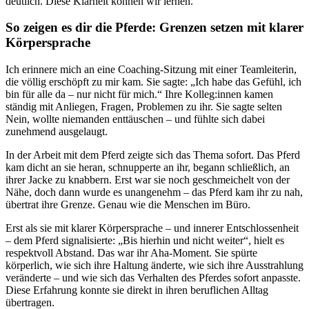
deutlich. Diese Klarheit können wir lernen.
So zeigen es dir die Pferde: Grenzen setzen mit klarer
Körpersprache
Ich erinnere mich an eine Coaching-Sitzung mit einer Teamleiterin,
die völlig erschöpft zu mir kam. Sie sagte: „Ich habe das Gefühl, ich
bin für alle da – nur nicht für mich.“ Ihre Kolleg:innen kamen
ständig mit Anliegen, Fragen, Problemen zu ihr. Sie sagte selten
Nein, wollte niemanden enttäuschen – und fühlte sich dabei
zunehmend ausgelaugt.
In der Arbeit mit dem Pferd zeigte sich das Thema sofort. Das Pferd
kam dicht an sie heran, schnupperte an ihr, begann schließlich, an
ihrer Jacke zu knabbern. Erst war sie noch geschmeichelt von der
Nähe, doch dann wurde es unangenehm – das Pferd kam ihr zu nah,
übertrat ihre Grenze. Genau wie die Menschen im Büro.
Erst als sie mit klarer Körpersprache – und innerer Entschlossenheit
– dem Pferd signalisierte: „Bis hierhin und nicht weiter“, hielt es
respektvoll Abstand. Das war ihr Aha-Moment. Sie spürte
körperlich, wie sich ihre Haltung änderte, wie sich ihre Ausstrahlung
veränderte – und wie sich das Verhalten des Pferdes sofort anpasste.
Diese Erfahrung konnte sie direkt in ihren beruflichen Alltag
übertragen.