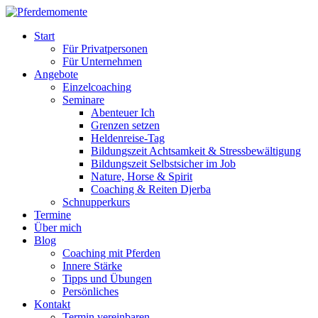
Start
Für Privatpersonen
Für Unternehmen
Angebote
Einzelcoaching
Seminare
Abenteuer Ich
Grenzen setzen
Heldenreise-Tag
Bildungszeit Achtsamkeit & Stressbewältigung
Bildungszeit Selbstsicher im Job
Nature, Horse & Spirit
Coaching & Reiten Djerba
Schnupperkurs
Termine
Über mich
Blog
Coaching mit Pferden
Innere Stärke
Tipps und Übungen
Persönliches
Kontakt
Termin vereinbaren