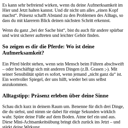
Es kann sehr befreiend wirken, wenn du deine Aufmerksamkeit im
Hier und Jetzt halten kannst. Und dir nicht um alles „einen Kopf
machst“. Präsenz schafft Abstand zu den Problemen des Alltags, so
dass du mit klarerem Blick deinen nächsten Schritt erkennst.
Wenn du ganz „bei der Sache bist“, bist du auch für andere spürbar
und wirst sicherer auftreten und leichter Gehör finden.
So zeigen es dir die Pferde: Wo ist deine
Aufmerksamkeit?
Ein Pferd bleibt stehen, wenn sein Mensch beim Führen abschweift
– oder beschäftigt sich mit anderen Dingen (z.B. Grasen ;-). Mit
seiner Sensibilität spürt es sofort, wenn jemand „nicht ganz da“ ist.
Ein wertvoller Spiegel, der uns hilft, wieder bei uns selbst
anzukommen.
Alltagstipp: Präsenz erleben über deine Sinne
Schau dich kurz in deinem Raum um. Benenne für dich drei Dinge,
die du siehst, und nimm sie dabei für einige Sekunden wirklich
wahr. Spüre deine Füße auf dem Boden. Atme tief ein und aus.
Diese Mini-Achtsamkeitsübung bringt dich zurück ins Jetzt – und
stärkt deine Wirkung.