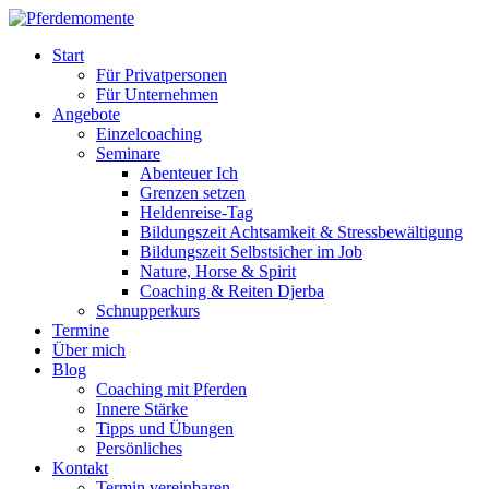
Start
Für Privatpersonen
Für Unternehmen
Angebote
Einzelcoaching
Seminare
Abenteuer Ich
Grenzen setzen
Heldenreise-Tag
Bildungszeit Achtsamkeit & Stressbewältigung
Bildungszeit Selbstsicher im Job
Nature, Horse & Spirit
Coaching & Reiten Djerba
Schnupperkurs
Termine
Über mich
Blog
Coaching mit Pferden
Innere Stärke
Tipps und Übungen
Persönliches
Kontakt
Termin vereinbaren