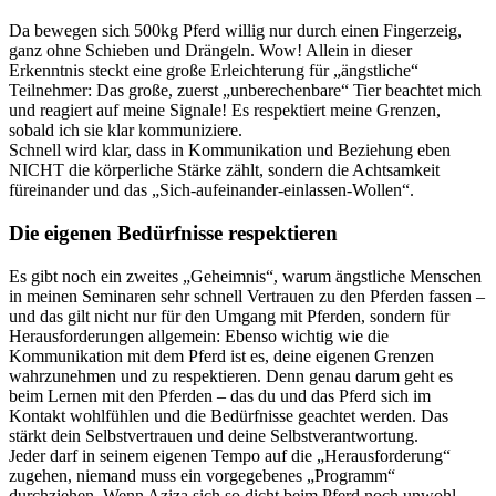
Da bewegen sich 500kg Pferd willig nur durch einen Fingerzeig,
ganz ohne Schieben und Drängeln. Wow! Allein in dieser
Erkenntnis steckt eine große Erleichterung für „ängstliche“
Teilnehmer: Das große, zuerst „unberechenbare“ Tier beachtet mich
und reagiert auf meine Signale! Es respektiert meine Grenzen,
sobald ich sie klar kommuniziere.
Schnell wird klar, dass in Kommunikation und Beziehung eben
NICHT die körperliche Stärke zählt, sondern die Achtsamkeit
füreinander und das „Sich-aufeinander-einlassen-Wollen“.
Die eigenen Bedürfnisse respektieren
Es gibt noch ein zweites „Geheimnis“, warum ängstliche Menschen
in meinen Seminaren sehr schnell Vertrauen zu den Pferden fassen –
und das gilt nicht nur für den Umgang mit Pferden, sondern für
Herausforderungen allgemein: Ebenso wichtig wie die
Kommunikation mit dem Pferd ist es, deine eigenen Grenzen
wahrzunehmen und zu respektieren. Denn genau darum geht es
beim Lernen mit den Pferden – das du und das Pferd sich im
Kontakt wohlfühlen und die Bedürfnisse geachtet werden. Das
stärkt dein Selbstvertrauen und deine Selbstverantwortung.
Jeder darf in seinem eigenen Tempo auf die „Herausforderung“
zugehen, niemand muss ein vorgegebenes „Programm“
durchziehen. Wenn Aziza sich so dicht beim Pferd noch unwohl