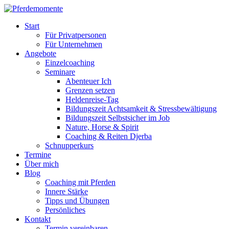
Start
Für Privatpersonen
Für Unternehmen
Angebote
Einzelcoaching
Seminare
Abenteuer Ich
Grenzen setzen
Heldenreise-Tag
Bildungszeit Achtsamkeit & Stressbewältigung
Bildungszeit Selbstsicher im Job
Nature, Horse & Spirit
Coaching & Reiten Djerba
Schnupperkurs
Termine
Über mich
Blog
Coaching mit Pferden
Innere Stärke
Tipps und Übungen
Persönliches
Kontakt
Termin vereinbaren